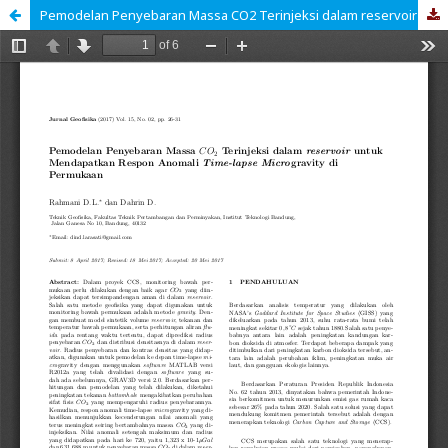
Pemodelan Penyebaran Massa CO2 Terinjeksi dalam reservoir untuk Mendapatkan Respon Anomali Time-lapse microgravity di Permukaan