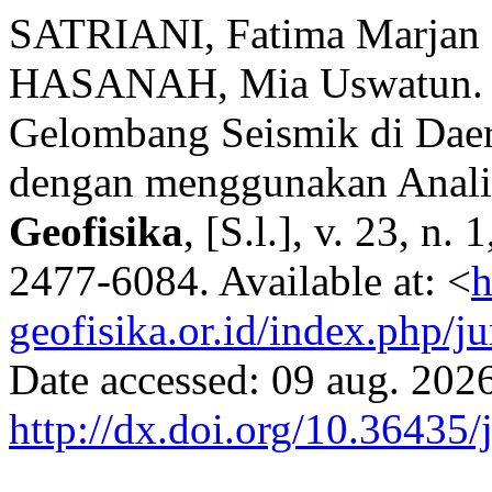
SATRIANI, Fatima Marjan
HASANAH, Mia Uswatun. Ka
Gelombang Seismik di Daer
dengan menggunakan Anali
Geofisika
, [S.l.], v. 23, n.
2477-6084. Available at: <
h
geofisika.or.id/index.php/ju
Date accessed: 09 aug. 2026
http://dx.doi.org/10.36435/